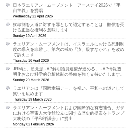
日本ラエリアン・ムーブメント アースデイ2026で「宇
宙主義」を提唱
Wednesday 22 April 2026
奴隷制を人道に対する罪として認定することは、賠償を受
ける正当な権利を意味します
Sunday 19 April 2026
ラエリアン・ムーブメントは、イスラエルにおける死刑制
度の導入を非難し、第六の戒め『汝、殺すなかれ』を改め
て訴えます
Thursday 16 April 2026
JRMは、超党派UAP解明議員連盟が進める、UAP情報透
明化および科学的分析体制の整備を強く支持いたします。
Sunday 29 March 2026
ラエリアンは『国際幸福デー』を祝い、平和への道として
笑いを広めます
Thursday 19 March 2026
ラエリアン・ムーブメントおよび国際的な有志連合、ガザ
における宇宙人大使館設立に関する歴史的提案をトランプ
大統領の『平和評議会』に提出
Monday 02 February 2026