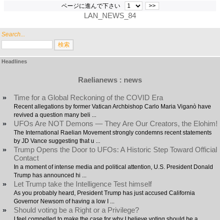
ページに進んで下さい
>>
LAN_NEWS_84
Search...
Headlines
Raelianews : news
»
Time for a Global Reckoning of the COVID Era
Recent allegations by former Vatican Archbishop Carlo Maria Viganò have
revived a question many beli ...
»
UFOs Are NOT Demons — They Are Our Creators, the Elohim!
The International Raelian Movement strongly condemns recent statements
by JD Vance suggesting that u ...
»
Trump Opens the Door to UFOs: A Historic Step Toward Official
Contact
In a moment of intense media and political attention, U.S. President Donald
Trump has announced hi ...
»
Let Trump take the Intelligence Test himself
As you probably heard, President Trump has just accused California
Governor Newsom of having a low I ...
»
Should voting be a Right or a Privilege?
I feel compelled to make the case for why I believe voting should be a