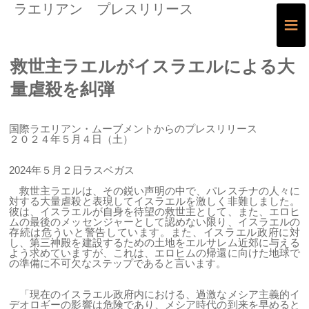
ラエリアン プレスリリース
≡
救世主ラエルがイスラエルによる大
量虐殺を糾弾
国際ラエリアン・ムーブメントからのプレスリリース
２０２４年５月４日（土）
2024年５月２日ラスベガス
救世主ラエルは、その鋭い声明の中で、パレスチナの人々に
対する大量虐殺と表現してイスラエルを激しく非難しました。
彼は、イスラエルが自身を待望の救世主として、また、エロヒ
ムの最後のメッセンジャーとして認めない限り、イスラエルの
存続は危ういと警告しています。また、イスラエル政府に対
し、第三神殿を建設するための土地をエルサレム近郊に与える
よう求めていますが、これは、エロヒムの帰還に向けた地球で
の準備に不可欠なステップであると言います。
「現在のイスラエル政府内における、過激なメシア主義的イ
デオロギーの影響は危険であり、メシア時代の到来を早めると