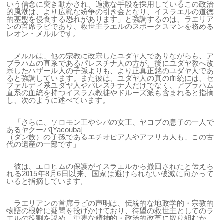
いう信念に突き動かされ、過激な手段を採用しているこの政治
的風潮は、より広範な紛争の引き金となり、イスラエルの道徳
的基盤を侵食する恐れがあります」と強調するのは、ラエリア
ンの首席ラビであり、救世主ラエルのスポークスマンを務める
レオン・メルルです。
メルルは、他の宗教に改宗したユダヤ人でありながらも、ア
ブラハムの直系であるパレスチナ人の方が、後にユダヤ教へ改
宗したハザール人の子孫よりも、より正真正銘のユダヤ人であ
ると強調しています。また彼は、ユダヤ人の真の血統には、セ
ファルディ系ユダヤ人やパレスチナ人だけでなく、アブラハム
直系の血統を持つイスラム教徒やドルーズ派も含まれると指摘
し、次のように述べています。
「さらに、ソロモン王やシバの女王、ヤコブの息子の一人で
あるヤクーバ[Yacouba]
（ダン族）の子孫であるエチオピア人やアフリカ人も、この古
代の遺産の一部です」
彼は、エロヒムの保護がイスラエルから撤回されたと伝えら
れる2015年8月6日以来、国家は避けられない破滅に向かって
いると指摘しています。
ラエリアンの首席ラビの声明は、伝統的な地政学的・宗教的
物語の根幹に疑問を投げかけており、待望の救世主としてのラ
エルの役割を認め、重要な精神的・政治的改革に取り組むか、