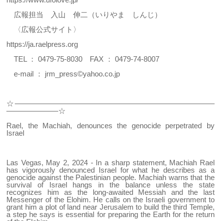
広報担当 入山 伸二（いりやま しんじ）
〈広報公式サイト〉
https://ja.raelpress.org
TEL ： 0479-75-8030 FAX ： 0479-74-8007
e-mail ：
jrm_press©yahoo.co.jp
☆―――――――――――――――――――――――――――
―――――――☆
Rael, the Machiah, denounces the genocide perpetrated by
Israel
Las Vegas, May 2, 2024 - In a sharp statement, Machiah Rael
has vigorously denounced Israel for what he describes as a
genocide against the Palestinian people. Machiah warns that the
survival of Israel hangs in the balance unless the state
recognizes him as the long-awaited Messiah and the last
Messenger of the Elohim. He calls on the Israeli government to
grant him a plot of land near Jerusalem to build the third Temple,
a step he says is essential for preparing the Earth for the return