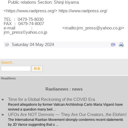
Public relations Section: Shinji Iriyama
<https://www.raelpress.org/>
https://www.raelpress.org/
TEL ： 0479-75-8030
FAX ： 0479-74-8007
e-mail ： <mailto:jrm_press@yahoo.co.jp>
jrm_press©yahoo.co.jp
Saturday 04 May 2024
Search...
Headlines
Raelianews : news
»
Time for a Global Reckoning of the COVID Era
Recent allegations by former Vatican Archbishop Carlo Maria Viganò have
revived a question many beli ...
»
UFOs Are NOT Demons — They Are Our Creators, the Elohim!
The International Raelian Movement strongly condemns recent statements
by JD Vance suggesting that u ...