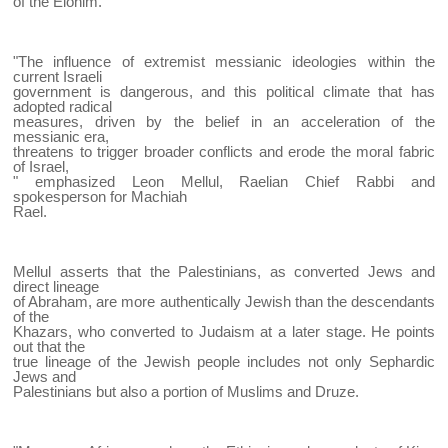
of the Elohim.
"The influence of extremist messianic ideologies within the
current Israeli
government is dangerous, and this political climate that has
adopted radical
measures, driven by the belief in an acceleration of the
messianic era,
threatens to trigger broader conflicts and erode the moral fabric
of Israel,
" emphasized Leon Mellul, Raelian Chief Rabbi and
spokesperson for Machiah
Rael.
Mellul asserts that the Palestinians, as converted Jews and
direct lineage
of Abraham, are more authentically Jewish than the descendants
of the
Khazars, who converted to Judaism at a later stage. He points
out that the
true lineage of the Jewish people includes not only Sephardic
Jews and
Palestinians but also a portion of Muslims and Druze.