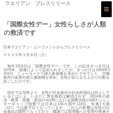
ラエリアン プレスリリース
≡
「国際女性デー」女性らしさが人類
の救済です
日本ラエリアン・ムーブメントからプレスリリース
２０２５年３月８日（土）
毎年3月8日は「国際女性デー」です。この記念すべき日は
1975年、国連によって定められましたが、きっかけは1904年3
月8日、ニューヨークで婦人参政権を求めたデモでした。労働
条件の改善や婦人参政権を求め、女性が自ら立ち上がり行動を
起こしたのです。
現在では当時より、女性の社会進出や社会的地位は向上して
いるとはいえ、いまだに男女格差は解消されず、2024年の経
済・教育・医療・政治の4分野における国際比較のWEFジェン
ダーギャップ指数では日本は146カ国中118位、先進7カ国
（G7）では最下位となっています。これらの影響は女性の社
会進出の障壁となっており、職場では管理職への登用や将来を