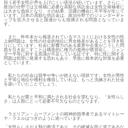
担う若手女性が声を上げにくい状況が続いています。さらに、
政治の分野では立候補に必要な高額な供託金は女性立候補者に
は大きな負担となり、その結果、活躍の機会に不平等が生じて
います。日本の高額な供託金は、政治分野でのジェンダーギャ
ップを拡大させると国連からも指摘される問題となっていま
す。
また、昨年末から報道されているマスコミにおける女性の性
上納問題は、女性の社会的地位に男女格差があることを浮き彫
りにしています。社会に影響力のある業界や企業がこうした問
題を引き起こすことは構造的に権力の濫用が慣習化し、ジェン
ダー平等に対する意識が不足している証です。特に性に関する
問題は犯罪に発展する恐れもあり、早急に根本的な対策を必要
としています。
私たちの社会は競争や争いが絶えない現状です。女性が男性
と平等な地位や権利を獲得していれば、もっと洗練された社会
を築いていたことでしょう。
私たちが愛と平和に満たされる社会を望むなら、「女性らし
さ」は人類にとって必要不可欠なものとなります。
ラエリアン・ムーブメントの精神的指導者であるマイトレー
ヤ・ラエルはつぎのように述べています。
「女性らしさが人類の救済であり、その破滅を防ぐ道であるな