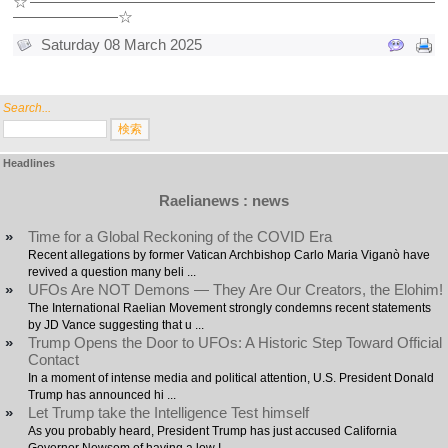
☆―――――――――――――――――――――――――――
―――――――☆
Saturday 08 March 2025
Search...
Headlines
Raelianews : news
»
Time for a Global Reckoning of the COVID Era
Recent allegations by former Vatican Archbishop Carlo Maria Viganò have
revived a question many beli ...
»
UFOs Are NOT Demons — They Are Our Creators, the Elohim!
The International Raelian Movement strongly condemns recent statements
by JD Vance suggesting that u ...
»
Trump Opens the Door to UFOs: A Historic Step Toward Official
Contact
In a moment of intense media and political attention, U.S. President Donald
Trump has announced hi ...
»
Let Trump take the Intelligence Test himself
As you probably heard, President Trump has just accused California
Governor Newsom of having a low I ...