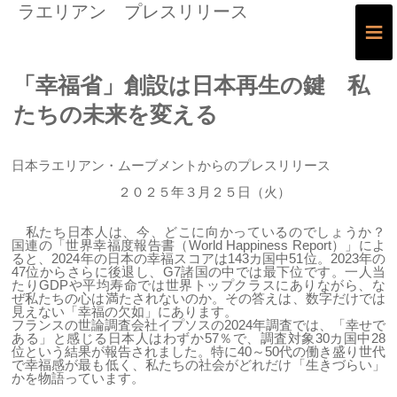
ラエリアン プレスリリース
≡
「幸福省」創設は日本再生の鍵 私
たちの未来を変える
日本ラエリアン・ムーブメントからのプレスリリース
２０２５年３月２５日（火）
私たち日本人は、今、どこに向かっているのでしょうか？
国連の「世界幸福度報告書（World Happiness Report）」によ
ると、2024年の日本の幸福スコアは143カ国中51位。2023年の
47位からさらに後退し、G7諸国の中では最下位です。一人当
たりGDPや平均寿命では世界トップクラスにありながら、な
ぜ私たちの心は満たされないのか。その答えは、数字だけでは
見えない「幸福の欠如」にあります。
フランスの世論調査会社イプソスの2024年調査では、「幸せで
ある」と感じる日本人はわずか57％で、調査対象30カ国中28
位という結果が報告されました。特に40～50代の働き盛り世代
で幸福感が最も低く、私たちの社会がどれだけ「生きづらい」
かを物語っています。