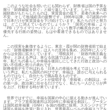
このような社会を招いたにも関わらず、財務省は国の予算を
握り「財政破綻を防ぐ」と繰り返しています。しかし、その緊
縮財政がもたらしたものは、実質賃金の低下、若者の未来への
不安、そして地域経済の疲弊です。1995年以降、G7諸国の中
で日本だけが実質賃金を下げ続けています。私たちの汗と努力
は、どこに消えているのでしょうか？ 「国民の幸福」より
「PB（プライマリーバランス）という数字の帳尻合わせ」を
優先する行政の姿勢は、もはや看過できるものではありませ
ん。
この現実を象徴するように、東京・霞が関の財務省前で始ま
った「財務省解体デモ」は人々の支持を集め、2025年に入って
からは全国に拡大しています。「増税反対」「財政均衡主義を
壊せ」と訴える声は、単なる抗議ではありません。それは、長
年、私たちの暮らしや幸福を後回しにしてきた行政と政治への
深い不信感と怒りの表れです。
財務省前デモで叫ばれる「日本人の幸福を考えてほしい！」と
いう声は、私たち国民の叫びです。幸福は、誰かに与えられる
ものではなく、自分たちで掴み取るものです。
ラエリアン・ムーブメントが提唱する「幸福省」の創設は、そ
の第一歩。政治家に任せるだけでなく、私たち一人ひとりが声
を上げ、行動する時が来ています。
世界ではすでに、幸福を国家の中心に据える動きが進んでい
ます。アラブ首長国連邦は2016年に幸福省を創設し、ブータン
は国民総幸福量（GNH）を国の指標に採用。スカンジナビア
諸国も幸福を政策に取り入れ、世界最高レベルの幸福スコアを