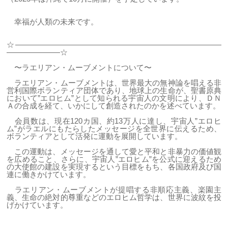
幸福が人類の未来です。
☆―――――――――――――――――――――――――――
―――――――☆
〜ラエリアン・ムーブメントについて〜
ラエリアン・ムーブメントは、世界最大の無神論を唱える非
営利国際ボランティア団体であり、地球上の生命が、聖書原典
において”エロヒム”として知られる宇宙人の文明により、ＤＮ
Ａの合成を経て、いかにして創造されたのかを述べています。
会員数は、現在120カ国、約13万人に達し、宇宙人”エロヒ
ム”がラエルにもたらしたメッセージを全世界に伝えるため、
ボランティアとして活発に運動を展開しています。
この運動は、メッセージを通して愛と平和と非暴力の価値観
を広めること、さらに、宇宙人”エロヒム”を公式に迎えるため
の大使館の建設を実現するという目標をもち、各国政府及び国
連に働きかけています。
ラエリアン・ムーブメントが提唱する非順応主義、楽園主
義、生命の絶対的尊重などのエロヒム哲学は、世界に波紋を投
げかけています。