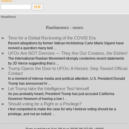
Search...
Headlines
Raelianews : news
»
Time for a Global Reckoning of the COVID Era
Recent allegations by former Vatican Archbishop Carlo Maria Viganò have
revived a question many beli ...
»
UFOs Are NOT Demons — They Are Our Creators, the Elohim!
The International Raelian Movement strongly condemns recent statements
by JD Vance suggesting that u ...
»
Trump Opens the Door to UFOs: A Historic Step Toward Official
Contact
In a moment of intense media and political attention, U.S. President Donald
Trump has announced hi ...
»
Let Trump take the Intelligence Test himself
As you probably heard, President Trump has just accused California
Governor Newsom of having a low I ...
»
Should voting be a Right or a Privilege?
I feel compelled to make the case for why I believe voting should be a
privilege, and not an individ ...