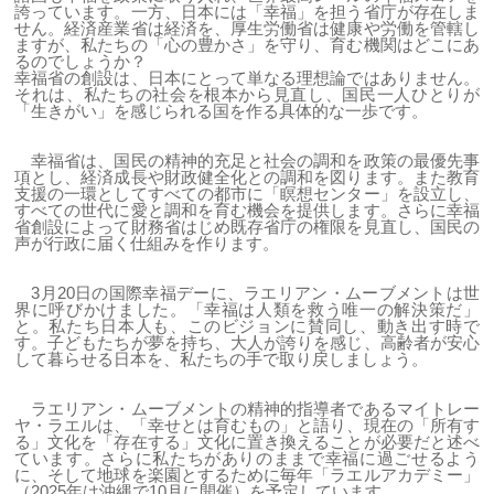
誇っています。一方、日本には「幸福」を担う省庁が存在しま
せん。経済産業省は経済を、厚生労働省は健康や労働を管轄し
ますが、私たちの「心の豊かさ」を守り、育む機関はどこにあ
るのでしょうか？
幸福省の創設は、日本にとって単なる理想論ではありません。
それは、私たちの社会を根本から見直し、国民一人ひとりが
「生きがい」を感じられる国を作る具体的な一歩です。
幸福省は、国民の精神的充足と社会の調和を政策の最優先事
項とし、経済成長や財政健全化との調和を図ります。また教育
支援の一環としてすべての都市に「瞑想センター」を設立し、
すべての世代に愛と調和を育む機会を提供します。さらに幸福
省創設によって財務省はじめ既存省庁の権限を見直し、国民の
声が行政に届く仕組みを作ります。
3月20日の国際幸福デーに、ラエリアン・ムーブメントは世
界に呼びかけました。「幸福は人類を救う唯一の解決策だ」
と。私たち日本人も、このビジョンに賛同し、動き出す時で
す。子どもたちが夢を持ち、大人が誇りを感じ、高齢者が安心
して暮らせる日本を、私たちの手で取り戻しましょう。
ラエリアン・ムーブメントの精神的指導者であるマイトレー
ヤ・ラエルは、「幸せとは育むもの」と語り、現在の「所有す
る」文化を「存在する」文化に置き換えることが必要だと述べ
ています。さらに私たちがありのままで幸福に過ごせるよう
に、そして地球を楽園とするために毎年「ラエルアカデミー」
（2025年は沖縄で10月に開催）を予定しています。