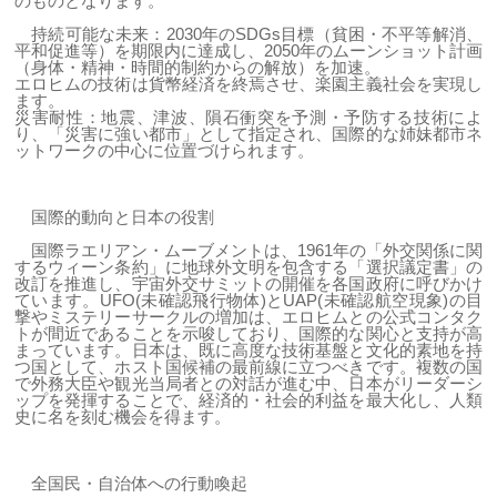
のものとなります。
持続可能な未来：2030年のSDGs目標（貧困・不平等解消、
平和促進等）を期限内に達成し、2050年のムーンショット計画
（身体・精神・時間的制約からの解放）を加速。
エロヒムの技術は貨幣経済を終焉させ、楽園主義社会を実現し
ます。
災害耐性：地震、津波、隕石衝突を予測・予防する技術によ
り、「災害に強い都市」として指定され、国際的な姉妹都市ネ
ットワークの中心に位置づけられます。
国際的動向と日本の役割
国際ラエリアン・ムーブメントは、1961年の「外交関係に関
するウィーン条約」に地球外文明を包含する「選択議定書」の
改訂を推進し、宇宙外交サミットの開催を各国政府に呼びかけ
ています。UFO(未確認飛行物体)とUAP(未確認航空現象)の目
撃やミステリーサークルの増加は、エロヒムとの公式コンタク
トが間近であることを示唆しており、国際的な関心と支持が高
まっています。日本は、既に高度な技術基盤と文化的素地を持
つ国として、ホスト国候補の最前線に立つべきです。複数の国
で外務大臣や観光当局者との対話が進む中、日本がリーダーシ
ップを発揮することで、経済的・社会的利益を最大化し、人類
史に名を刻む機会を得ます。
全国民・自治体への行動喚起