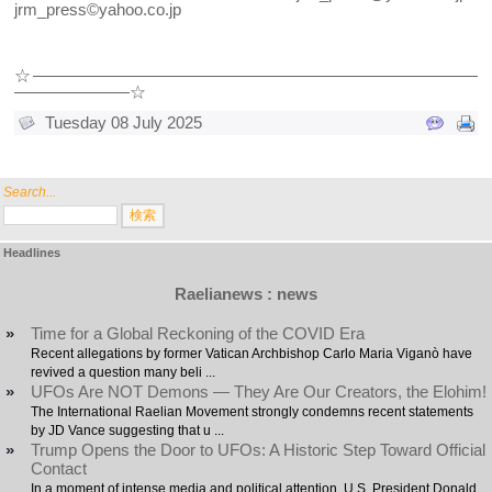
jrm_press©yahoo.co.jp
☆―――――――――――――――――――――――――――
―――――――☆
Tuesday 08 July 2025
Search...
Headlines
Raelianews : news
»
Time for a Global Reckoning of the COVID Era
Recent allegations by former Vatican Archbishop Carlo Maria Viganò have
revived a question many beli ...
»
UFOs Are NOT Demons — They Are Our Creators, the Elohim!
The International Raelian Movement strongly condemns recent statements
by JD Vance suggesting that u ...
»
Trump Opens the Door to UFOs: A Historic Step Toward Official
Contact
In a moment of intense media and political attention, U.S. President Donald