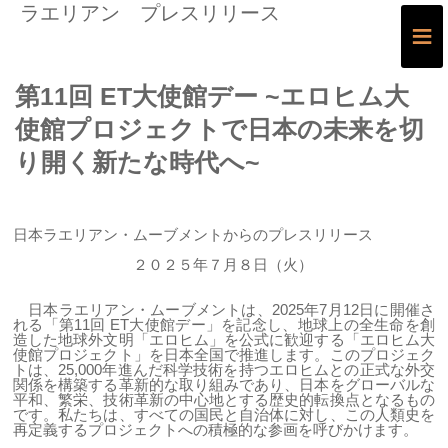
ラエリアン プレスリリース
≡
第11回 ET大使館デー ~エロヒム大
使館プロジェクトで日本の未来を切
り開く新たな時代へ~
日本ラエリアン・ムーブメントからのプレスリリース
２０２５年７月８日（火）
日本ラエリアン・ムーブメントは、2025年7月12日に開催さ
れる「第11回 ET大使館デー」を記念し、地球上の全生命を創
造した地球外文明「エロヒム」を公式に歓迎する「エロヒム大
使館プロジェクト」を日本全国で推進します。このプロジェク
トは、25,000年進んだ科学技術を持つエロヒムとの正式な外交
関係を構築する革新的な取り組みであり、日本をグローバルな
平和、繁栄、技術革新の中心地とする歴史的転換点となるもの
です。私たちは、すべての国民と自治体に対し、この人類史を
再定義するプロジェクトへの積極的な参画を呼びかけます。