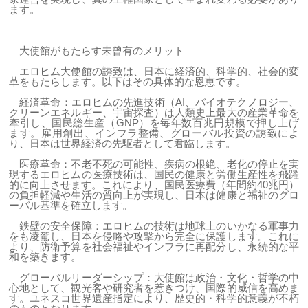
ます。
大使館がもたらす未曾有のメリット
エロヒム大使館の誘致は、日本に経済的、科学的、社会的変
革をもたらします。以下はその具体的な恩恵です。
経済革命：エロヒムの先進技術（AI、バイオテクノロジー、
クリーンエネルギー、宇宙探査）は人類史上最大の産業革命を
牽引し、国民総生産（GNP）を毎年数百兆円規模で押し上げ
ます。雇用創出、インフラ整備、グローバル投資の誘致によ
り、日本は世界経済の先駆者として君臨します。
医療革命：不老不死の可能性、疾病の根絶、老化の停止を実
現するエロヒムの医療技術は、国民の健康と労働生産性を飛躍
的に向上させます。これにより、国民医療費（年間約40兆円）
の負担軽減や生活の質向上が実現し、日本は健康と福祉のグロ
ーバル基準を確立します。
鉄壁の安全保障：エロヒムの技術は地球上のいかなる軍事力
をも凌駕し、日本を侵略や攻撃から完全に保護します。これに
より、防衛予算を社会福祉やインフラに再配分し、永続的な平
和を築きます。
グローバルリーダーシップ：大使館は政治・文化・哲学の中
心地として、観光客や研究者を惹きつけ、国際的威信を高めま
す。ユネスコ世界遺産指定により、歴史的・科学的意義が不朽