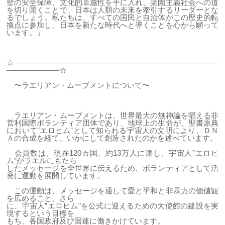
壁の安全保障、文化的卓越性を手に入れ、楽園主義社会への道
を切り開くことで、日本は人類の未来を牽引するリーダーとな
るでしょう。私たちは、すべての国民と自治体がこの歴史的転
換点に参加し、日本を新たな時代へと導くことを心から願って
います。」
☆―――――――――――――――――――――――――――
―――――――☆
〜ラエリアン・ムーブメントについて〜
ラエリアン・ムーブメントは、世界最大の無神論を唱える非
営利国際ボランティア団体であり、地球上の生命が、聖書原典
において”エロヒム”として知られる宇宙人の文明により、ＤＮ
Ａの合成を経て、いかにして創造されたのかを述べています。
会員数は、現在120カ国、約13万人に達し、宇宙人”エロヒ
ム”がラエルにもたら
したメッセージを全世界に伝えるため、ボランティアとして活
発に運動を展開しています。
この運動は、メッセージを通して愛と平和と非暴力の価値観
を広めること、さら
に、宇宙人”エロヒム”を公式に迎えるための大使館の建設を実
現するという目標を
もち、各国政府及び国連に働きかけています。