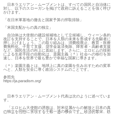
日本ラエリアン・ムーブメントは、すべての国民と自治体に
対し、以下のスローガンを掲げて政府に訴えることを強く呼び
かけます。
「在日米軍基地の撤去と国家予算の搾取排除」
「米国支配からの真の独立」
自治体は大使館の建設候補地として立候補し、ウィーン条約
改訂を支持することで、日本を人類の未来を形成する先駆者に
押し上げましょう。この取り組みは、消費税廃止、教育・医療
費無料化、子育て支援、奨学金返済免除、障害者・高齢者支援
など、国民生活の向上に直結します。さらに、エロヒムの技術
による生産手段の自動化は、楽園主義（＊）社会への移行を加
速し、日本を世界で最も豊かで幸福な国家に導きます。
（＊）楽園主義とは、地球上に真の楽園を生み出すための変革
へと、人類を安全に導く政治システムのことです。
参照先
https://ja.paradism.org/
日本ラエリアン・ムーブメント代表は次のように述べていま
す。
「エロヒム大使館の誘致は、対米従属からの解放と日本の真
の独立を同時に実現する千載一遇の機会です。経済的繁栄、鉄