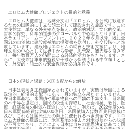
エロヒム大使館プロジェクトの目的と意義
エロヒム大使館は、地球外文明「エロヒム」を公式に歓迎す
るための国際的に中立な領土として建設される施設です。この
大使館は、単なる外交拠点を超え、政治的対話、文化的交流、
哲学的探究、科学的進歩のグローバルな中心地となります。日
本ラエリアン・ムーブメントは、２０２２年６月以降、既に全
国31の自治体に建設候補地の提案書を送付し、外交段階へと進
展しています。建設地はエロヒムの助言と技術支援により、地
球文明の中心として世界中から学者、思想家、観光客を引き寄
せ、毎年数百万人の訪問による経済的活力をもたらします。さ
らに、大使館は軍事的監視や干渉から保護される中立領土とし
て、外交的・領土的な安全保障が必須条件です。
日本の現状と課題：米国支配からの解放
日本は表向き主権国家とされていますが、実態は米国による
政治的・経済的支配下にあり、真の独立を果たせていません。
在日米軍基地、米国債や軍事物資への巨額の予算支出、日米間
の不平等な協定は、国民の税金を搾取し、社会福祉、教育、医
療、経済発展の財源を圧迫しています。例えば、2022年度の在
日米軍関係経費は約8,000億円、米国債購入は数百兆円規模に
及び、これらは国民生活の向上に使われるべき資金です。エロ
ヒム大使館の建設には、米軍基地の撤去と対米従属からの脱却
が不可欠であり、これにより日本は自らの意思決定に基づく国
家運営を実現し、真の主権国家として生まれ変わる必要があり