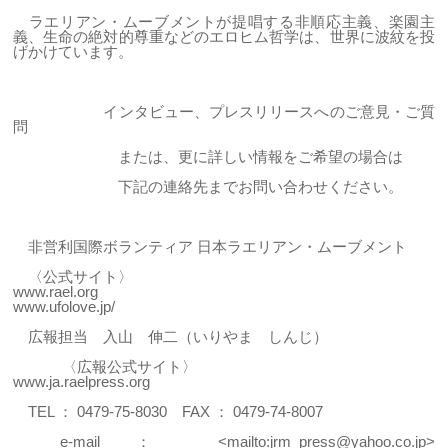
ラエリアン・ムーブメントが提唱する非順応主義、楽園主
義、生命の絶対的尊重などのエロヒム哲学は、世界に波紋を投
げかけています。
インタビュー、プレスリリースへのご意見・ご質
問
または、更に詳しい情報をご希望の場合は
下記の連絡先までお問い合わせください。
非営利国際ボランティア 日本ラエリアン・ムーブメント
〈公式サイト〉
www.rael.org
www.ufolove.jp/
広報担当 入山 伸二（いりやま しんじ）
〈広報公式サイト〉
www.ja.raelpress.org
TEL ： 0479-75-8030 FAX ： 0479-74-8007
e-mail ： <mailto:jrm_press@yahoo.co.jp>