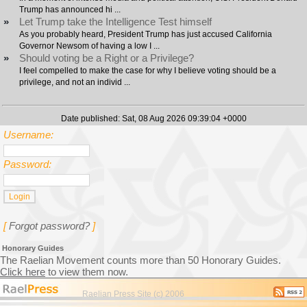
Trump has announced hi ...
»
Let Trump take the Intelligence Test himself
As you probably heard, President Trump has just accused California
Governor Newsom of having a low I ...
»
Should voting be a Right or a Privilege?
I feel compelled to make the case for why I believe voting should be a
privilege, and not an individ ...
Date published: Sat, 08 Aug 2026 09:39:04 +0000
Username:
Password:
[
Forgot password?
]
Honorary Guides
The Raelian Movement counts more than 50 Honorary Guides.
Click here
to view them now.
Raelian Press Site (c) 2006