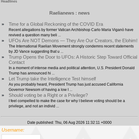
Headlines
Raelianews : news
»
Time for a Global Reckoning of the COVID Era
Recent allegations by former Vatican Archbishop Carlo Maria Viganò have
revived a question many beli ...
»
UFOs Are NOT Demons — They Are Our Creators, the Elohim!
The International Raelian Movement strongly condemns recent statements
by JD Vance suggesting that u ...
»
Trump Opens the Door to UFOs: A Historic Step Toward Official
Contact
In a moment of intense media and political attention, U.S. President Donald
Trump has announced hi ...
»
Let Trump take the Intelligence Test himself
As you probably heard, President Trump has just accused California
Governor Newsom of having a low I ...
»
Should voting be a Right or a Privilege?
I feel compelled to make the case for why I believe voting should be a
privilege, and not an individ ...
Date published: Thu, 06 Aug 2026 11:32:11 +0000
Username: