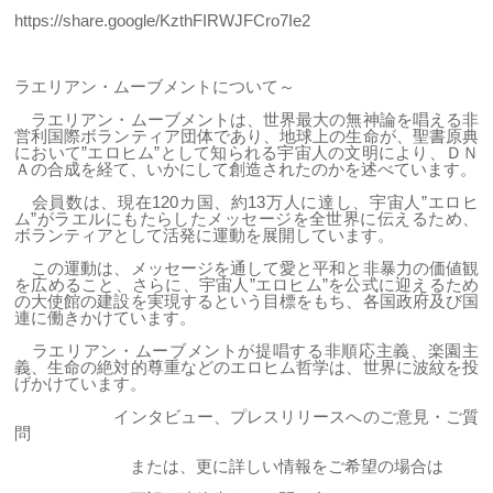
https://share.google/KzthFIRWJFCro7Ie2
ラエリアン・ムーブメントについて～
ラエリアン・ムーブメントは、世界最大の無神論を唱える非
営利国際ボランティア団体であり、地球上の生命が、聖書原典
において”エロヒム”として知られる宇宙人の文明により、ＤＮ
Ａの合成を経て、いかにして創造されたのかを述べています。
会員数は、現在120カ国、約13万人に達し、宇宙人”エロヒ
ム”がラエルにもたらしたメッセージを全世界に伝えるため、
ボランティアとして活発に運動を展開しています。
この運動は、メッセージを通して愛と平和と非暴力の価値観
を広めること、さらに、宇宙人”エロヒム”を公式に迎えるため
の大使館の建設を実現するという目標をもち、各国政府及び国
連に働きかけています。
ラエリアン・ムーブメントが提唱する非順応主義、楽園主
義、生命の絶対的尊重などのエロヒム哲学は、世界に波紋を投
げかけています。
インタビュー、プレスリリースへのご意見・ご質
問
または、更に詳しい情報をご希望の場合は