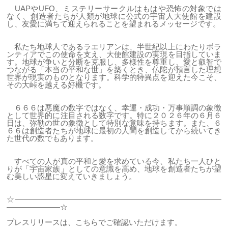
UAPやUFO、ミステリーサークルはもはや恐怖の対象では
なく、創造者たちが人類が地球に公式の宇宙人大使館を建設
し、友愛に満ちて迎えられることを望まれるメッセージです。
私たち地球人であるラエリアンは、半世紀以上にわたりボラ
ンティアでこの使命を支え、大使館建設の実現を目指していま
す。地球が争いと分断を克服し、多様性を尊重し、愛と叡智で
つながる「本当の平和な世」を築くとき、仏陀が預言した理想
世界が現実のものとなります。科学的特異点を迎えた今こそ、
その大峠を越える好機です。
６６６は悪魔の数字ではなく、幸運・成功・万事順調の象徴
として世界的に注目される数字です。特に２０２６年の６月６
日は、弥勒の世の象徴として特別な意味を持ちます。また、６
６６は創造者たちが地球に最初の人間を創造してから続いてき
た世代の数でもあります。
すべての人が真の平和と愛を求めている今、私たち一人ひと
りが「宇宙家族」としての意識を高め、地球を創造者たちが望
む美しい惑星に変えていきましょう。
☆―――――――――――――――――――――――――――
―――――――☆
プレスリリースは、こちらでご確認いただけます。