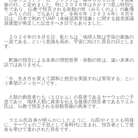
族の日」と定めました。特に２０２６年は６が３つ並ぶ特別な
年であり、仏教で預言される弥勒の世（みろくのよ）の象徴
「みろくの日」でもあります。令和６年（２０２４年）６月６
日
は、日本で初めてUAP（未確認異常現象）に関する超党派議
員連盟が発足した記念すべき日でもありました。
２０２６年の６月６日、私たちは「地球人類は宇宙の家族の
一員である」という意識を高め、宇宙に向けた宣言の日としま
す。
釈迦の預言による未来の理想世界・弥勒の世は、遠い未来の
話ではありません。
「今、生き方を変えて調和と慈悲を実践すれば実現する」とい
う希望のメッセージです。
人類の創造者たち（エロヒム）の長老であるヤーウェのご子
息であり、地球人類に真実を伝える最後の預言者であるラエル
氏は、仏教で預言される弥勒菩薩の再来です。
ラエル氏自身が明らかにしたように、仏陀やイエスも同様
に、ヤーウェのご子息として各時代に生まれ、預言者として使
命を帯びて遣わされた存在です。