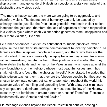
displacement, and genocide of Palestinian people as a stark reminder of this
destructive and vicious cycle.
“The more unhappy we are, the more we are going to be aggressive, and
therefore violent. The destruction of humanity can only be caused by
unhappy people, just like the Palestinian genocide. And each violent action
increases the guilt and, therefore, the lack of happiness of those responsible,
in a vicious cycle where each violent action generates more unhappiness and
thus more violence,” He said.
He further denounces Zionism as antithetical to Judaic principles, which
espouse the sanctity of life and the commandment to love thy neighbor. “The
Israelis are the unhappiest people in the world, and that's why they are the
most violent. They are intrinsically unhappy because they know deep down
within themselves, despite the lies of their politicians and media, that they
have stolen the lands and homes of the Palestinians, which goes against the
very foundations of their religion, whose most beautiful values are: 'Thou
shalt not kill', and 'Love thy neighbor as thyself'," Rael stated. He added that
their religion teaches them that they are the 'chosen people', but they are not
chosen to dominate others, but rather to promote throughout the world this
absolute value of not killing and spreading love. “With a law that eliminates
any temptation to dominate, perhaps the most beautiful law of the Hebrew
texts: they are forbidden to create a state or a nation! Therefore, Zionism is
fundamentally anti-Semitic and anti-Jewish.”
His message extends beyond the Israeli-Palestinian conflict, casting a