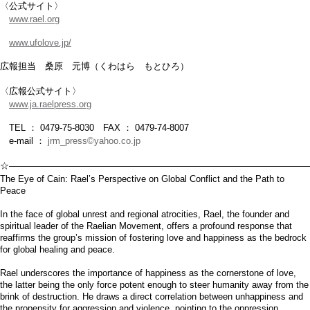
〈公式サイト〉
www.rael.org
www.ufolove.jp/
広報担当 桑原 元博（くわはら もとひろ）
〈広報公式サイト〉
www.ja.raelpress.org
TEL ： 0479-75-8030 FAX ： 0479-74-8007
e-mail ：
jrm_press©yahoo.co.jp
☆―――――――――――――――――――――――――――――――――
The Eye of Cain: Rael’s Perspective on Global Conflict and the Path to
Peace
In the face of global unrest and regional atrocities, Rael, the founder and
spiritual leader of the Raelian Movement, offers a profound response that
reaffirms the group’s mission of fostering love and happiness as the bedrock
for global healing and peace.
Rael underscores the importance of happiness as the cornerstone of love,
the latter being the only force potent enough to steer humanity away from the
brink of destruction. He draws a direct correlation between unhappiness and
the propensity for aggression and violence, pointing to the oppression,