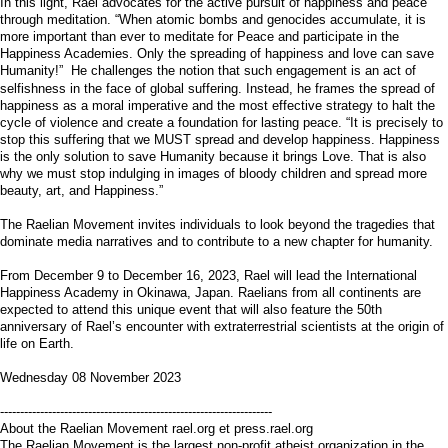
In this light, Rael advocates for the active pursuit of happiness and peace
through meditation. “When atomic bombs and genocides accumulate, it is
more important than ever to meditate for Peace and participate in the
Happiness Academies. Only the spreading of happiness and love can save
Humanity!” He challenges the notion that such engagement is an act of
selfishness in the face of global suffering. Instead, he frames the spread of
happiness as a moral imperative and the most effective strategy to halt the
cycle of violence and create a foundation for lasting peace. “It is precisely to
stop this suffering that we MUST spread and develop happiness. Happiness
is the only solution to save Humanity because it brings Love. That is also
why we must stop indulging in images of bloody children and spread more
beauty, art, and Happiness.”
The Raelian Movement invites individuals to look beyond the tragedies that
dominate media narratives and to contribute to a new chapter for humanity.
From December 9 to December 16, 2023, Rael will lead the International
Happiness Academy in Okinawa, Japan. Raelians from all continents are
expected to attend this unique event that will also feature the 50th
anniversary of Rael’s encounter with extraterrestrial scientists at the origin of
life on Earth.
Wednesday 08 November 2023
--------------------------------------------------------------------
About the Raelian Movement rael.org et press.rael.org
The Raelian Movement is the largest non-profit atheist organization in the