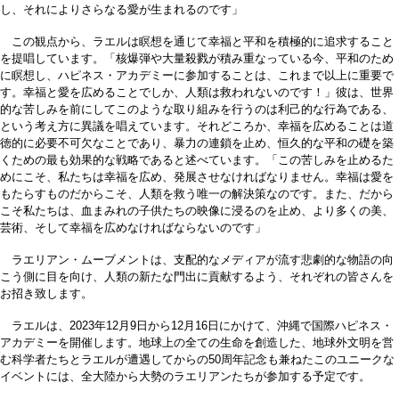
し、それによりさらなる愛が生まれるのです」
この観点から、ラエルは瞑想を通じて幸福と平和を積極的に追求すること
を提唱しています。「核爆弾や大量殺戮が積み重なっている今、平和のため
に瞑想し、ハピネス・アカデミーに参加することは、これまで以上に重要で
す。幸福と愛を広めることでしか、人類は救われないのです！」彼は、世界
的な苦しみを前にしてこのような取り組みを行うのは利己的な行為である、
という考え方に異議を唱えています。それどころか、幸福を広めることは道
徳的に必要不可欠なことであり、暴力の連鎖を止め、恒久的な平和の礎を築
くための最も効果的な戦略であると述べています。「この苦しみを止めるた
めにこそ、私たちは幸福を広め、発展させなければなりません。幸福は愛を
もたらすものだからこそ、人類を救う唯一の解決策なのです。また、だから
こそ私たちは、血まみれの子供たちの映像に浸るのを止め、より多くの美、
芸術、そして幸福を広めなければならないのです」
ラエリアン・ムーブメントは、支配的なメディアが流す悲劇的な物語の向
こう側に目を向け、人類の新たな門出に貢献するよう、それぞれの皆さんを
お招き致します。
ラエルは、2023年12月9日から12月16日にかけて、沖縄で国際ハピネス・
アカデミーを開催します。地球上の全ての生命を創造した、地球外文明を営
む科学者たちとラエルが遭遇してからの50周年記念も兼ねたこのユニークな
イベントには、全大陸から大勢のラエリアンたちが参加する予定です。