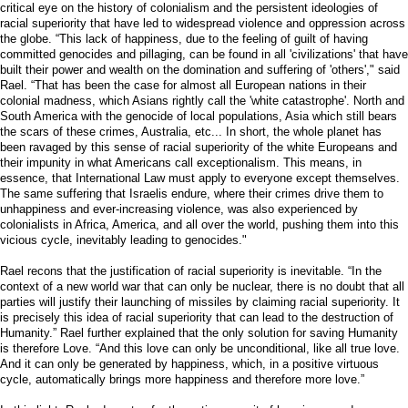
critical eye on the history of colonialism and the persistent ideologies of
racial superiority that have led to widespread violence and oppression across
the globe. “This lack of happiness, due to the feeling of guilt of having
committed genocides and pillaging, can be found in all 'civilizations' that have
built their power and wealth on the domination and suffering of 'others'," said
Rael. “That has been the case for almost all European nations in their
colonial madness, which Asians rightly call the 'white catastrophe'. North and
South America with the genocide of local populations, Asia which still bears
the scars of these crimes, Australia, etc... In short, the whole planet has
been ravaged by this sense of racial superiority of the white Europeans and
their impunity in what Americans call exceptionalism. This means, in
essence, that International Law must apply to everyone except themselves.
The same suffering that Israelis endure, where their crimes drive them to
unhappiness and ever-increasing violence, was also experienced by
colonialists in Africa, America, and all over the world, pushing them into this
vicious cycle, inevitably leading to genocides."
Rael recons that the justification of racial superiority is inevitable. “In the
context of a new world war that can only be nuclear, there is no doubt that all
parties will justify their launching of missiles by claiming racial superiority. It
is precisely this idea of racial superiority that can lead to the destruction of
Humanity.” Rael further explained that the only solution for saving Humanity
is therefore Love. “And this love can only be unconditional, like all true love.
And it can only be generated by happiness, which, in a positive virtuous
cycle, automatically brings more happiness and therefore more love.”