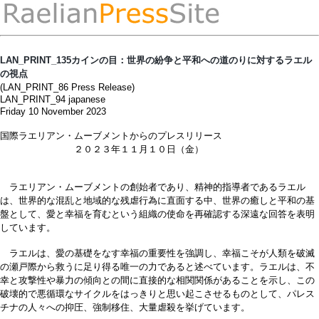
LAN_PRINT_135カインの目：世界の紛争と平和への道のりに対するラエル
の視点
(LAN_PRINT_86 Press Release)
LAN_PRINT_94 japanese
Friday 10 November 2023
国際ラエリアン・ムーブメントからのプレスリリース
２０２３年１１月１０日（金）
ラエリアン・ムーブメントの創始者であり、精神的指導者であるラエル
は、世界的な混乱と地域的な残虐行為に直面する中、世界の癒しと平和の基
盤として、愛と幸福を育むという組織の使命を再確認する深遠な回答を表明
しています。
ラエルは、愛の基礎をなす幸福の重要性を強調し、幸福こそが人類を破滅
の瀬戸際から救うに足り得る唯一の力であると述べています。ラエルは、不
幸と攻撃性や暴力の傾向との間に直接的な相関関係があることを示し、この
破壊的で悪循環なサイクルをはっきりと思い起こさせるものとして、パレス
チナの人々への抑圧、強制移住、大量虐殺を挙げています。