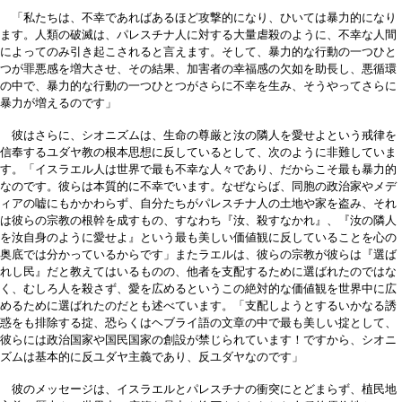
「私たちは、不幸であればあるほど攻撃的になり、ひいては暴力的になり
ます。人類の破滅は、パレスチナ人に対する大量虐殺のように、不幸な人間
によってのみ引き起こされると言えます。そして、暴力的な行動の一つひと
つが罪悪感を増大させ、その結果、加害者の幸福感の欠如を助長し、悪循環
の中で、暴力的な行動の一つひとつがさらに不幸を生み、そうやってさらに
暴力が増えるのです」
彼はさらに、シオニズムは、生命の尊厳と汝の隣人を愛せよという戒律を
信奉するユダヤ教の根本思想に反しているとして、次のように非難していま
す。「イスラエル人は世界で最も不幸な人々であり、だからこそ最も暴力的
なのです。彼らは本質的に不幸でいます。なぜならば、同胞の政治家やメデ
ィアの嘘にもかかわらず、自分たちがパレスチナ人の土地や家を盗み、それ
は彼らの宗教の根幹を成すもの、すなわち『汝、殺すなかれ』、『汝の隣人
を汝自身のように愛せよ』という最も美しい価値観に反していることを心の
奥底では分かっているからです」またラエルは、彼らの宗教が彼らは『選ば
れし民』だと教えてはいるものの、他者を支配するために選ばれたのではな
く、むしろ人を殺さず、愛を広めるというこの絶対的な価値観を世界中に広
めるために選ばれたのだとも述べています。「支配しようとするいかなる誘
惑をも排除する掟、恐らくはヘブライ語の文章の中で最も美しい掟として、
彼らには政治国家や国民国家の創設が禁じられています！ですから、シオニ
ズムは基本的に反ユダヤ主義であり、反ユダヤなのです」
彼のメッセージは、イスラエルとパレスチナの衝突にとどまらず、植民地