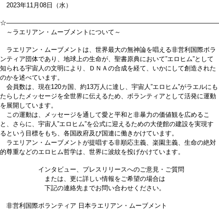
2023年11月08日（水）
☆―――――――――――――――――――――――――――――――――
～ラエリアン・ムーブメントについて～
ラエリアン・ムーブメントは、世界最大の無神論を唱える非営利国際ボラ
ンティア団体であり、地球上の生命が、聖書原典において”エロヒム”として
知られる宇宙人の文明により、ＤＮＡの合成を経て、いかにして創造された
のかを述べています。
会員数は、現在120カ国、約13万人に達し、宇宙人”エロヒム”がラエルにも
たらしたメッセージを全世界に伝えるため、ボランティアとして活発に運動
を展開しています。
この運動は、メッセージを通して愛と平和と非暴力の価値観を広めるこ
と、さらに、宇宙人”エロヒム”を公式に迎えるための大使館の建設を実現す
るという目標をもち、各国政府及び国連に働きかけています。
ラエリアン・ムーブメントが提唱する非順応主義、楽園主義、生命の絶対
的尊重などのエロヒム哲学は、世界に波紋を投げかけています。
インタビュー、プレスリリースへのご意見・ご質問
または、更に詳しい情報をご希望の場合は
下記の連絡先までお問い合わせください。
非営利国際ボランティア 日本ラエリアン・ムーブメント