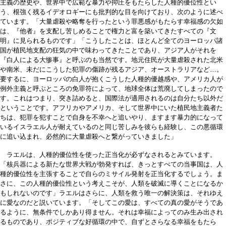
主義の歴史や、世界中で広範な暴力や抑圧をもたらした人種的優位性とい
う、根強く残るイデオロギーにも批判的な目を向けており、次のように述べ
ています。「大量虐殺や略奪を行ったという罪悪感がもたらす幸福感の欠如
は、『他者』を支配し苦しめることで権力と富を築いてきたすべての『文
明』に見られるものです」「こうしたことは、ほとんど全てのヨーロッパ諸
国が植民地支配の狂気の中で味わってきたことであり、アジア人がそれを
『白人による大惨事』と呼ぶのも当然です。地元住民が大量虐殺された北米
や南米、未だにこうした犯罪の傷跡が残るアジア、オーストラリアなど…。
要するに、ヨーロッパの白人が抱くこうした人種的優越感や、アメリカ人が
例外主義と呼ぶところの免罪符によって、地球全体は荒廃してしまったので
す。これはつまり、突き詰めると、国際法が適用されるのは自分たち以外だ
ということです。アフリカやアメリカ、そして世界中にいた植民地主義者た
ちは、犯罪を犯すことで自身を不幸へと追いやり、ますます暴力的になって
いるイスラエル人が耐えているのと同じ苦しみを彼らも経験し、この悪循環
に追い込まれ、必然的に大量虐殺へと繋がっていきました」
ラエルは、人種的優位性を使った正当化が必ずなされるとみています。
「核兵器による新たな世界大戦が勃発すれば、きっとすべての当事国は、人
種的優位性を主張することで自らのミサイル発射を正当化するでしょう。ま
さに、この人種的優位性という考えこそが、人類を破滅に導くことになるか
もしれないのです」ラエルはさらに、人類を救う唯一の解決策は、それゆえ
に愛なのだと説いています。「そしてこの愛は、すべての真の愛がそうであ
るように、無条件でしかあり得ません。それは幸福によってのみ生み出され
るものであり、ポジティブな好循環の中で、自ずとさらなる幸福をもたら