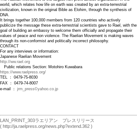
world, which relates how life on earth was created by an extra-terrestrial
civilization, known in the original Bible as Elohim, through the synthesis of
DNA.
It brings together 100,000 members from 120 countries who actively
publicize the message these extra-terrestrial scientists gave to Rael, with the
goal of building an embassy to welcome them officially and propagate their
values of peace and non violence. The Raelian Movement is making waves
through its non-conformist and politically incorrect philosophy.
CONTACT
For any interviews or information:
Japanese Raelian Movement
http://ww.rael.org
Public relations Section: Motohiro Kuwabara
https://www.raelpress.org/
TEL ： 0479-75-8030
FAX ： 0479-74-8007
e-mail ：
jrm_press©yahoo.co.jp
LAN_PRINT_303ラエリアン プレスリリース
( http://ja.raelpress.org/news.php?extend.362 )