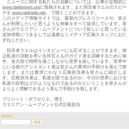
ニュースに関する私たちの見解については、記事が定期的に
www.raelianews.org
に投稿されます。また預言者ラエルのスピー
チを
www.raelradio.net
. で聴くことができます。
このメディア情報サイトでは、最新のプレスリリースや、皆さ
んが利用したいと思うような画像をすべて提供しています。皆
さんがラエリアン・ムーブメントについて欲しいと思っている
追加情報につきましては遠慮なくメディア広報スタッフにおた
ずねください。
預言者ラエルはインタビューにも応ずることができます。彼
は私達の活動を率いる何百人ものガイド達を訓練するために毎
年、各大陸で時間を過ごしながら世界を旅しています。世界中
にいる彼のアシスタント達は皆さんの要求の手助けを喜んで致
します。または要求にかなう広報担当者を皆さんに紹介しま
す。広報担当者は、私達が誰であるのか、今日の世界における
私達の役割はどのようなものであるのかということを皆さんが
よりよく理解できるよう喜んで手助けを致します。
ブリジット・ボワセリエ、博士
ラエリアン・ムーブメント公式広報担当
Search...