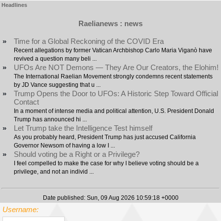
Headlines
Raelianews : news
»
Time for a Global Reckoning of the COVID Era
Recent allegations by former Vatican Archbishop Carlo Maria Viganò have
revived a question many beli ...
»
UFOs Are NOT Demons — They Are Our Creators, the Elohim!
The International Raelian Movement strongly condemns recent statements
by JD Vance suggesting that u ...
»
Trump Opens the Door to UFOs: A Historic Step Toward Official
Contact
In a moment of intense media and political attention, U.S. President Donald
Trump has announced hi ...
»
Let Trump take the Intelligence Test himself
As you probably heard, President Trump has just accused California
Governor Newsom of having a low I ...
»
Should voting be a Right or a Privilege?
I feel compelled to make the case for why I believe voting should be a
privilege, and not an individ ...
Date published: Sun, 09 Aug 2026 10:59:18 +0000
Username: