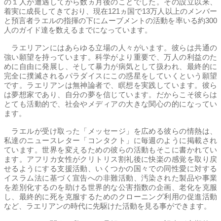
の１人が遭遇してから数ヵ月後のことでした。その設立以来、
着実に成長してきており、現在121ヵ国で13万人以上のメンバー
と預言者ラエルの指揮の下にムーブメントの活動を率いる約300
人のガイド達を数えるまでになっています。
ラエリアンにはあらゆる立場の人々がいます。彼らは共通の
強い願望を持っています。科学がより重要で、万人の利益のた
めに自由に発展し、そして暴力が病気として扱われ、最終的に
完全に撲滅されるパラダイスにこの惑星をしていくという願望
です。ラエリアンは無神論者で、瞑想を実践しています。彼ら
は夢想家であり、自分の夢を信じています。だからこそ彼らは
とても活動的で、社会やメディアの大きな関心の的になってい
ます。
ラエルが受け取った「メッセージ」を広める彼らの情熱は、
私達のニュースレター「コンタクト」に毎週のように掲載され
ています。世界を変えるための彼らの活動もそこに書かれてい
ます。アフリカ女性がクリトリス割礼後に快楽の感覚を取り戻
せるようにする支援活動、いくつかの国々での同性愛に対する
イスラム法に基づく宣告への非難活動、汚染された製品や事業
を差別化するのを助ける世界的な公害指数の企画、老化を克服
し、最終的に死を克服するためのクローニング利用の促進活動
など、ラエリアンの時代に先駆けた活動を見る事ができます。