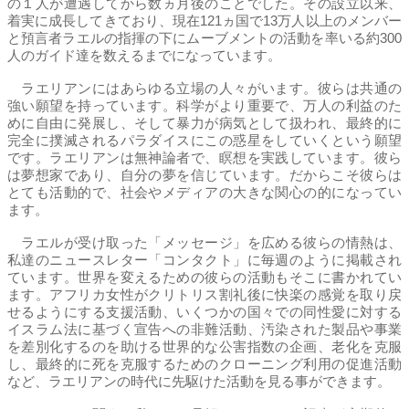
の１人が遭遇してから数ヵ月後のことでした。その設立以来、
着実に成長してきており、現在121ヵ国で13万人以上のメンバー
と預言者ラエルの指揮の下にムーブメントの活動を率いる約300
人のガイド達を数えるまでになっています。
ラエリアンにはあらゆる立場の人々がいます。彼らは共通の
強い願望を持っています。科学がより重要で、万人の利益のた
めに自由に発展し、そして暴力が病気として扱われ、最終的に
完全に撲滅されるパラダイスにこの惑星をしていくという願望
です。ラエリアンは無神論者で、瞑想を実践しています。彼ら
は夢想家であり、自分の夢を信じています。だからこそ彼らは
とても活動的で、社会やメディアの大きな関心の的になってい
ます。
ラエルが受け取った「メッセージ」を広める彼らの情熱は、
私達のニュースレター「コンタクト」に毎週のように掲載され
ています。世界を変えるための彼らの活動もそこに書かれてい
ます。アフリカ女性がクリトリス割礼後に快楽の感覚を取り戻
せるようにする支援活動、いくつかの国々での同性愛に対する
イスラム法に基づく宣告への非難活動、汚染された製品や事業
を差別化するのを助ける世界的な公害指数の企画、老化を克服
し、最終的に死を克服するためのクローニング利用の促進活動
など、ラエリアンの時代に先駆けた活動を見る事ができます。