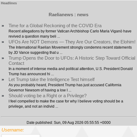
Headlines
Raelianews : news
»
Time for a Global Reckoning of the COVID Era
Recent allegations by former Vatican Archbishop Carlo Maria Viganò have
revived a question many beli ...
»
UFOs Are NOT Demons — They Are Our Creators, the Elohim!
The International Raelian Movement strongly condemns recent statements
by JD Vance suggesting that u ...
»
Trump Opens the Door to UFOs: A Historic Step Toward Official
Contact
In a moment of intense media and political attention, U.S. President Donald
Trump has announced hi ...
»
Let Trump take the Intelligence Test himself
As you probably heard, President Trump has just accused California
Governor Newsom of having a low I ...
»
Should voting be a Right or a Privilege?
I feel compelled to make the case for why I believe voting should be a
privilege, and not an individ ...
Date published: Sun, 09 Aug 2026 05:55:55 +0000
Username: