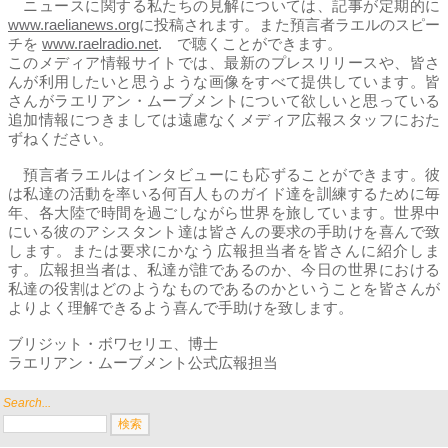
ニュースに関する私たちの見解については、記事が定期的に
www.raelianews.org
に投稿されます。また預言者ラエルのスピー
チを
www.raelradio.net
. で聴くことができます。
このメディア情報サイトでは、最新のプレスリリースや、皆さ
んが利用したいと思うような画像をすべて提供しています。皆
さんがラエリアン・ムーブメントについて欲しいと思っている
追加情報につきましては遠慮なくメディア広報スタッフにおた
ずねください。
預言者ラエルはインタビューにも応ずることができます。彼
は私達の活動を率いる何百人ものガイド達を訓練するために毎
年、各大陸で時間を過ごしながら世界を旅しています。世界中
にいる彼のアシスタント達は皆さんの要求の手助けを喜んで致
します。または要求にかなう広報担当者を皆さんに紹介しま
す。広報担当者は、私達が誰であるのか、今日の世界における
私達の役割はどのようなものであるのかということを皆さんが
よりよく理解できるよう喜んで手助けを致します。
ブリジット・ボワセリエ、博士
ラエリアン・ムーブメント公式広報担当
Search...